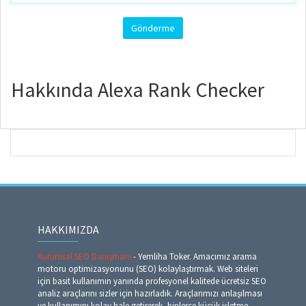
Hakkında Alexa Rank Checker
HAKKIMIZDA
Kurumsal SEO Danışmanı
- Yemliha Toker. Amacımız arama
motoru optimizasyonunu (SEO) kolaylaştırmak. Web siteleri
için basit kullanımın yanında profesyonel kalitede ücretsiz SEO
analiz araçlarını sizler için hazırladık. Araçlarımızı anlaşılması
ve kullanımını kolay hale getirerek, binlerce küçük işletme