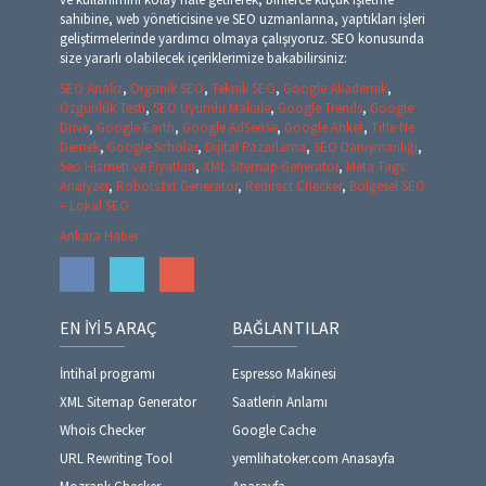
sahibine, web yöneticisine ve SEO uzmanlarına, yaptıkları işleri
geliştirmelerinde yardımcı olmaya çalışıyoruz. SEO konusunda
size yararlı olabilecek içeriklerimize bakabilirsiniz:
SEO Analiz
,
Organik SEO
,
Teknik SEO
,
Google Akademik
,
Özgünlük Testi
,
SEO Uyumlu Makale
,
Google Trends
,
Google
Drive
,
Google Earth
,
Google AdSense
,
Google Anket
,
Title Ne
Demek
,
Google Scholar
,
Dijital Pazarlama
,
SEO Danışmanlığı
,
Seo Hizmeti ve Fiyatları
,
XML Sitemap Generator
,
Meta Tags
Analyzer
,
Robots.txt Generator
,
Redirect Checker
,
Bölgesel SEO
– Lokal SEO
Ankara Haber
EN İYI 5 ARAÇ
BAĞLANTILAR
İntihal programı
Espresso Makinesi
XML Sitemap Generator
Saatlerin Anlamı
Whois Checker
Google Cache
URL Rewriting Tool
yemlihatoker.com Anasayfa