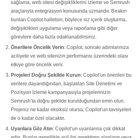
sağlama, web sitesi değişikliklerini izleme ve Semrush
araçlarıyla entegrasyon konusunda uzmandır. Bırakın
bunları Copilot halletsin, böylece siz içerik oluşturma,
değişiklikleri uygulama veya raporlama gibi diğer
görevlere daha fazla odaklanabilirsiniz.
Önerilere Öncelik Verin
: Copilot, sonraki adımlarınıza
aciliyete ve web sitenizin performansı üzerindeki olası
etkiye göre öncelik verir.
Projeleri Doğru Şekilde Kurun
: Copilot’un önerileri bu
verilere dayandığından, başlatılan Site Denetimi ve
Pozisyon İzleme kampanyasıyla projelerinizin
Semrush’ta doğru şekilde kurulduğundan emin olun.
Projeniz ne kadar eksiksiz olursa, Copilot’un tavsiyeleri
de o kadar özel olacaktır.
Uyarılara Göz Atın
: Copilot’un uyarılarına çok dikkat
edin. Bunlar genellikle acil ilgi gerektiren alanların veya