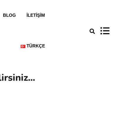
BLOG
İLETIŞIM
TÜRKÇE
siniz...