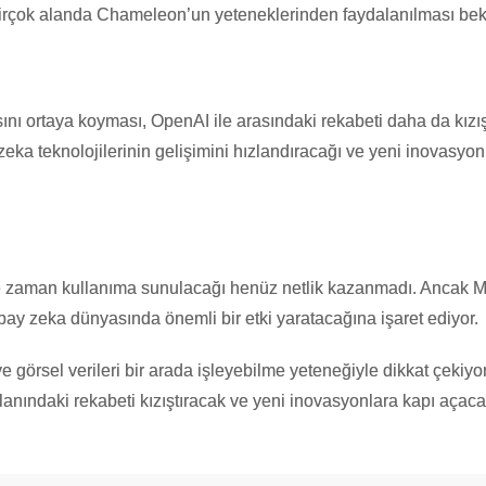
a birçok alanda Chameleon’un yeteneklerinden faydalanılması bek
nı ortaya koyması, OpenAI ile arasındaki rekabeti daha da kızış
 zeka teknolojilerinin gelişimini hızlandıracağı ve yeni inovasyon
zaman kullanıma sunulacağı henüz netlik kazanmadı. Ancak M
ay zeka dünyasında önemli bir etki yaratacağına işaret ediyor.
görsel verileri bir arada işleyebilme yeteneğiyle dikkat çekiyo
lanındaki rekabeti kızıştıracak ve yeni inovasyonlara kapı açaca