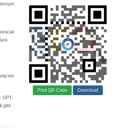
leniyor.
tıracak
lara
eta’nın
Print QR Code
Download
r. GPT-
k gibi