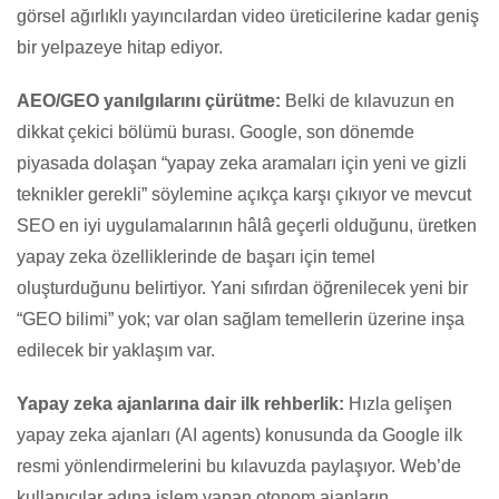
görsel ağırlıklı yayıncılardan video üreticilerine kadar geniş
bir yelpazeye hitap ediyor.
AEO/GEO yanılgılarını çürütme:
Belki de kılavuzun en
dikkat çekici bölümü burası. Google, son dönemde
piyasada dolaşan “yapay zeka aramaları için yeni ve gizli
teknikler gerekli” söylemine açıkça karşı çıkıyor ve mevcut
SEO en iyi uygulamalarının hâlâ geçerli olduğunu, üretken
yapay zeka özelliklerinde de başarı için temel
oluşturduğunu belirtiyor. Yani sıfırdan öğrenilecek yeni bir
“GEO bilimi” yok; var olan sağlam temellerin üzerine inşa
edilecek bir yaklaşım var.
Yapay zeka ajanlarına dair ilk rehberlik:
Hızla gelişen
yapay zeka ajanları (AI agents) konusunda da Google ilk
resmi yönlendirmelerini bu kılavuzda paylaşıyor. Web’de
kullanıcılar adına işlem yapan otonom ajanların