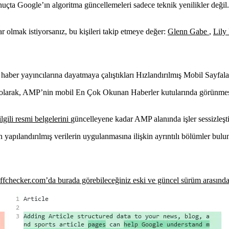
nuçta Google’ın algoritma güncellemeleri sadece teknik yenilikler değil
 olmak istiyorsanız, bu kişileri takip etmeye değer:
Glenn Gabe
,
Lily
aber yayıncılarına dayatmaya çalıştıkları Hızlandırılmış Mobil Sayfalar 
k olarak, AMP’nin mobil En Çok Okunan Haberler kutularında görünmesi 
ilgili resmi belgelerini
güncelleyene kadar AMP alanında işler sessizleşti
apılandırılmış verilerin uygulanmasına ilişkin ayrıntılı bölümler bulu
iffchecker.com’da burada görebileceğiniz eski ve güncel sürüm arasında