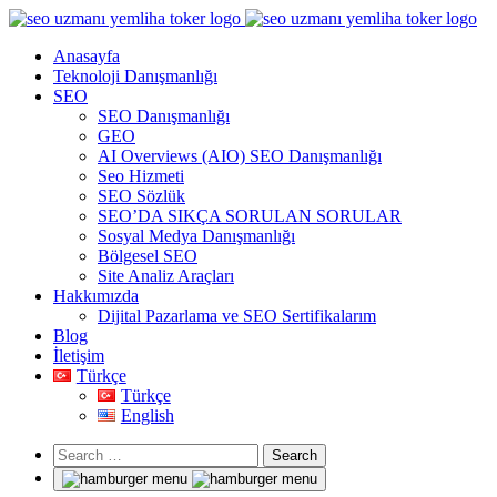
Anasayfa
Teknoloji Danışmanlığı
SEO
SEO Danışmanlığı
GEO
AI Overviews (AIO) SEO Danışmanlığı
Seo Hizmeti
SEO Sözlük
SEO’DA SIKÇA SORULAN SORULAR
Sosyal Medya Danışmanlığı
Bölgesel SEO
Site Analiz Araçları
Hakkımızda
Dijital Pazarlama ve SEO Sertifikalarım
Blog
İletişim
Türkçe
Türkçe
English