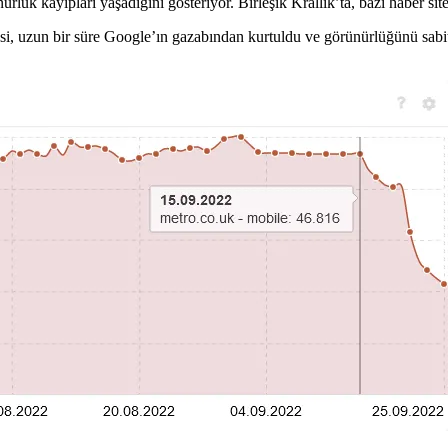
rlük kayıpları yaşadığını gösteriyor. Birleşik Krallık’ta, bazı haber sitel
tesi, uzun bir süre Google’ın gazabından kurtuldu ve görünürlüğünü sabi