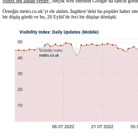
Sistrix’ten alınan veriler
, birçok web sitesinin Google’da sancılı görünü
Örneğin metro.co.uk’yi ele alalım. İngiltere’deki bu popüler haber si
bir düşüş gördü ve bu, 20 Eylül’de feci bir düşüşe dönüştü.