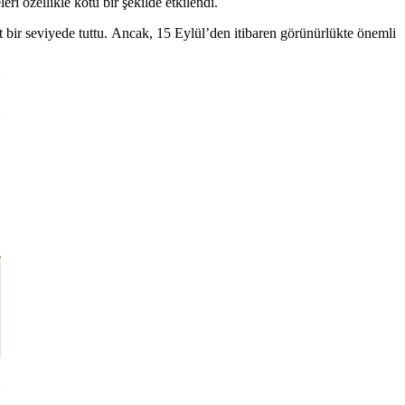
eri özellikle kötü bir şekilde etkilendi.
t bir seviyede tuttu. Ancak, 15 Eylül’den itibaren görünürlükte önemli