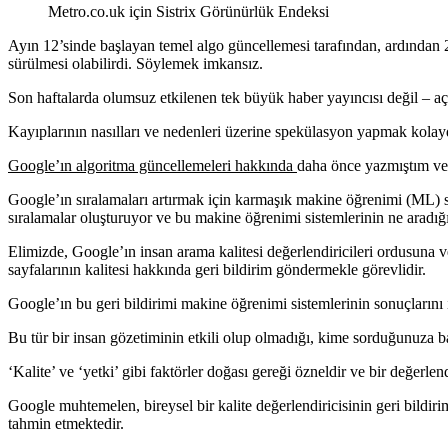
Metro.co.uk için Sistrix Görünürlük Endeksi
Ayın 12’sinde başlayan temel algo güncellemesi tarafından, ardından 
sürülmesi olabilirdi. Söylemek imkansız.
Son haftalarda olumsuz etkilenen tek büyük haber yayıncısı değil – açı
Kayıplarının nasılları ve nedenleri üzerine spekülasyon yapmak kolay
Google’ın algoritma güncellemeleri hakkında
daha önce yazmıştım ve 
Google’ın sıralamaları artırmak için karmaşık makine öğrenimi (ML) si
sıralamalar oluşturuyor ve bu makine öğrenimi sistemlerinin ne aradığ
Elimizde, Google’ın insan arama kalitesi değerlendiricileri ordusuna 
sayfalarının kalitesi hakkında geri bildirim göndermekle görevlidir.
Google’ın bu geri bildirimi makine öğrenimi sistemlerinin sonuçlarını 
Bu tür bir insan gözetiminin etkili olup olmadığı, kime sorduğunuza ba
‘Kalite’ ve ‘yetki’ gibi faktörler doğası gereği özneldir ve bir değerlendi
Google muhtemelen, bireysel bir kalite değerlendiricisinin geri bildirim
tahmin etmektedir.