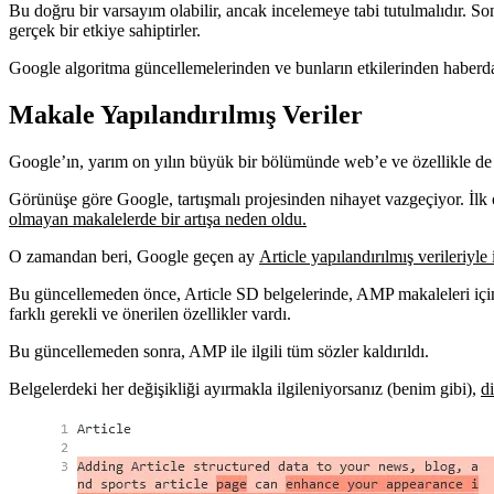
Bu doğru bir varsayım olabilir, ancak incelemeye tabi tutulmalıdır. So
gerçek bir etkiye sahiptirler.
Google algoritma güncellemelerinden ve bunların etkilerinden haberdar
Makale Yapılandırılmış Veriler
Google’ın, yarım on yılın büyük bir bölümünde web’e ve özellikle de h
Görünüşe göre Google, tartışmalı projesinden nihayet vazgeçiyor. İl
olmayan makalelerde bir artışa neden oldu.
O zamandan beri, Google geçen ay
Article yapılandırılmış verileriyle 
Bu güncellemeden önce, Article SD belgelerinde, AMP makaleleri için y
farklı gerekli ve önerilen özellikler vardı.
Bu güncellemeden sonra, AMP ile ilgili tüm sözler kaldırıldı.
Belgelerdeki her değişikliği ayırmakla ilgileniyorsanız (benim gibi),
d