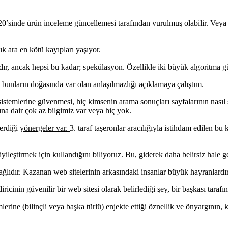
20’sinde ürün inceleme güncellemesi tarafından vurulmuş olabilir. Vey
k ara en kötü kayıpları yaşıyor.
dır, ancak hepsi bu kadar; spekülasyon. Özellikle iki büyük algoritma 
bunların doğasında var olan anlaşılmazlığı açıklamaya çalıştım.
stemlerine güvenmesi, hiç kimsenin arama sonuçları sayfalarının nasıl 
ına dair çok az bilgimiz var veya hiç yok.
verdiği
yönergeler var.
3. taraf taşeronlar aracılığıyla istihdam edilen b
iyileştirmek için kullandığını biliyoruz. Bu, giderek daha belirsiz hale 
ğlıdır. Kazanan web sitelerinin arkasındaki insanlar büyük hayranlardır
ricinin güvenilir bir web sitesi olarak belirlediği şey, bir başkası tarafın
lerine (bilinçli veya başka türlü) enjekte ettiği öznellik ve önyargının, 