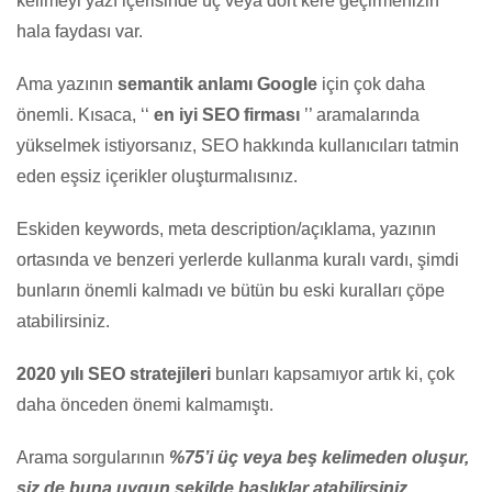
kelimeyi yazı içerisinde üç veya dört kere geçirmenizin
hala faydası var.
Ama yazının
semantik anlamı Google
için çok daha
önemli. Kısaca, ‘‘
en iyi SEO firması
’’ aramalarında
yükselmek istiyorsanız, SEO hakkında kullanıcıları tatmin
eden eşsiz içerikler oluşturmalısınız.
Eskiden keywords, meta description/açıklama, yazının
ortasında ve benzeri yerlerde kullanma kuralı vardı, şimdi
bunların önemli kalmadı ve bütün bu eski kuralları çöpe
atabilirsiniz.
20
20 yılı SEO stratejileri
bunları kapsamıyor artık ki, çok
daha önceden önemi kalmamıştı.
Arama sorgularının
%75’i üç veya beş kelimeden oluşur,
siz de buna uygun şekilde başlıklar atabilirsiniz.