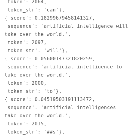
'token': 2064,
'token_str': 'can'},
{'score': 0.18299679458141327,
'sequence': 'artificial intelligence will
take over the world.',
'token': 2097,
'token_str': 'will'},
{'score': 0.05600147321820259,
'sequence': 'artificial intelligence to
take over the world.',
'token': 2000,
'token_str': 'to'},
{'score': 0.04519503191113472,
'sequence': 'artificial intelligences
take over the world.',
'token': 2015,
'token_str': '##s'},