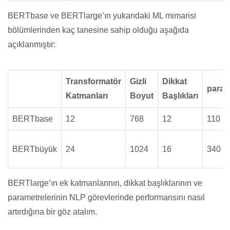
BERTbase ve BERTlarge’ın yukarıdaki ML mimarisi
bölümlerinden kaç tanesine sahip olduğu aşağıda
açıklanmıştır:
Transformatör
Gizli
Dikkat
param
Katmanları
Boyut
Başlıkları
BERTbase
12
768
12
110 m
BERTbüyük
24
1024
16
340 m
BERTlarge’ın ek katmanlarının, dikkat başlıklarının ve
parametrelerinin NLP görevlerinde performansını nasıl
artırdığına bir göz atalım.