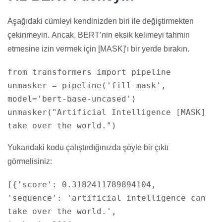
Aşağıdaki cümleyi kendinizden biri ile değiştirmekten
çekinmeyin. Ancak, BERT’nin eksik kelimeyi tahmin
etmesine izin vermek için [MASK]’ı bir yerde bırakın.
from
transformers
import
pipeline
unmasker = pipeline(
'fill-mask'
,
model=
'bert-base-uncased'
)
unmasker(
"Artificial Intelligence [MASK]
take over the world."
Yukarıdaki kodu çalıştırdığınızda şöyle bir çıktı
görmelisiniz:
[{'score': 0.3182411789894104,
'sequence': 'artificial intelligence can
take over the world.',