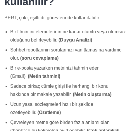
kullanılır?
BERT, çok çeşitli dil görevlerinde kullanılabilir:
Bir filmin incelemelerinin ne kadar olumlu veya olumsuz
olduğunu belirleyebilir.
(Duygu Analizi)
Sohbet robotlarının sorularınızı yanıtlamasına yardımcı
olur.
(soru cevaplama)
Bir e-posta yazarken metninizi tahmin eder
(Gmail).
(Metin tahmini)
Sadece birkaç cümle girişi ile herhangi bir konu
hakkında bir makale yazabilir.
(Metin oluşturma)
Uzun yasal sözleşmeleri hızlı bir şekilde
özetleyebilir.
(Özetleme)
Çevreleyen metne göre birden fazla anlamı olan
(‘banka’ gibi) kelimeleri ayırt edebilir.
(Çok anlamlılık