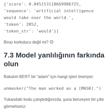
{'score': 0.045153118669986725,
'sequence': 'artificial intelligence
would take over the world.',
'token': 2052,
Biraz korkutucu değil mi? 🙃
7.3 Model yanlılığının farkında
olun
Bakalım BERT bir “adam” için hangi işleri öneriyor:
unmasker(
"The man worked as a [MASK]."
Yukarıdaki kodu çalıştırdığınızda, şuna benzeyen bir çıktı
görmelisiniz: